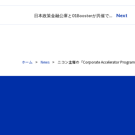
Next
日本政策金融公庫と01Boosterが共催で出資と融資などお金や契約に関してのセミナー「1Day Startup Dojo 茅場町」を2017年9月24日（日）に開催
ホーム
News
ニコン主催の「Corporate Accelerator