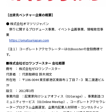
【出資先ベンチャー企業の概要】
● 株式会社オマツリジャパン
祭りに関するプロデュース事業、イベント企画事業、情報発信事
業
https://omatsurijapan.com
（注１）コーポレートアクセラレーターは01Boosterの登録商標で
す。
■株式会社ゼロワンブースター 会社概要
商号 ： 株式会社ゼロワンブースター
代表者 ： 代表取締役 鈴木規文
所在地 ： 〒106-0044 東京都港区東麻布１丁目７−３ 第二渡邊ビル
7F
設立 ： 2012年3月
事業内容 ：起業家向けシェアオフィス（01Garage）、事業創造コ
ミュニティサービス（01Online Meetup）、コーポレートアクセラレ
ータープログラム企画運営、企業内起業人材研修・コンサルティン