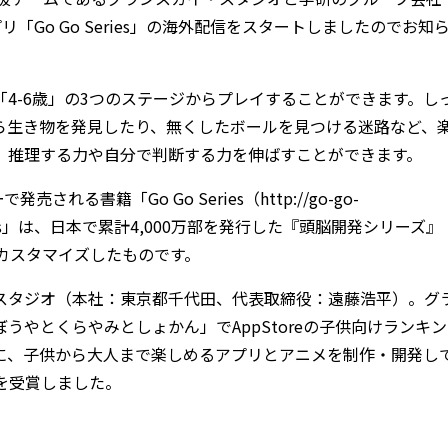
プリ「Go Go Series」の海外配信をスタートしましたのでお知
-5歳」「4-6歳」の3つのステージからプレイすることができます。し
ら生き物を発見したり、無くしたボールを見つける迷路など、
、推理する力や自分で判断する力を伸ばすことができます。
る書籍「Go Go Series（http://go-go-
o series」は、日本で累計4,000万部を発行した『頭脳開発シリーズ』
に翻訳・カスタマイズしたものです。
スタジオ（本社：東京都千代田、代表取締役：遠藤浩平）。グ
やとくらやみとしょかん」でAppStoreの子供向けランキン
に、子供から大人まで楽しめるアプリとアニメを制作・開発し
賞を受賞しました。