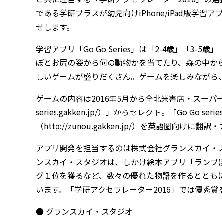
である学研プラスが幼児向けiPhone/iPad版学習ア
せします。
学習アプリ「Go Go Series」は「2-4歳」「3
ぽとお尻の姿から何の動物かを当てたり、森の中か
しいゲームが盛りだくさん。ゲームを楽しみながら
ゲームの内容は2016年5月から全北米書店・スーパーで発売され
series.gakken.jp/）」からセレクト。「Go G
（http://zunou.gakken.jp/）を英語圏向け
アプリ開発を担当するのは株式会社グランスカイ・
ンスカイ・スタジオは、しかけ絵本アプリ「ランプぼう
グ１位を獲るなど、数々の優れた物語を作るととも
います。「学研アクセラレーター2016」では優秀
● グランスカイ・スタジオ