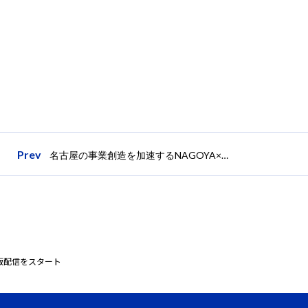
Prev
名古屋の事業創造を加速するNAGOYA×FOREVERと01Boosterが6月26日に名古屋における事業創造活性化に向けたビジネスプラン発表会を共催
外版配信をスタート