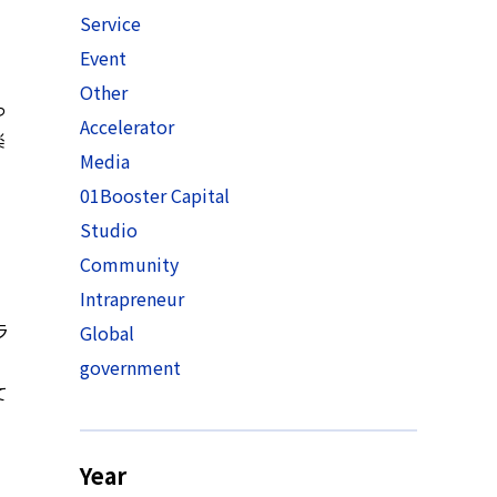
Service
ら
Event
Other
っ
Accelerator
楽
Media
01Booster Capital
Studio
Community
Intrapreneur
ラ
Global
government
て
Year