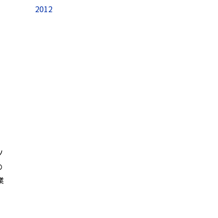
2012
ソ
の
業