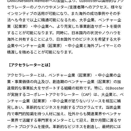
GANのNetwork Memberへの加盟により、01Boosterは国際的なアク
セラレーターのノウハウやメンター/支援者陣へのアクセス、様々な
インセンティブの活用が可能になり、また海外の成功事例やその手
法へも今まで以上に精通可能になるため、大手企業、ベンチャー企
業（起業家）・中小企業へ、より充実した事業創造サポートを提供
することが可能になります。同時に、日本国内の状況やノウハウを
海外と共有することにより、日本国外でのビジネスを希望する大手
企業やベンチャー企業（起業家）・中小企業と海外プレイヤーとの
橋渡しを強めることが可能になります。
【アクセラレーターとは】
アクセラレーターとは、ベンチャー企業（起業家）・中小企業の企
業・事業価値の向上及び、創造期のベンチャー企業（起業家）の加
速度的な事業拡大をサポートする組織の総称です。特に、01Booster
が実施するコーポレートアクセラレーター（CAP）は、大企業と、ベ
ンチャー企業（起業家）・中小企業が足りないリソースを相互に補
完しあい、革新的なビジネスを共創するプログラムです。当該企業
内で専門的知識を持つ人材に加え、社外からも関連業界やベンチャ
ー業界で活躍する専門家をメンターとして迎え、数か月間に渡るサ
ポートプログラムを提供。革新的なビジネスを創造し、最終的には