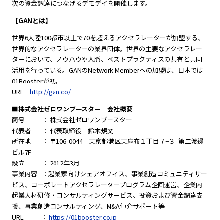
次の資金調達につなげるデモデイを開催します。
【GANとは】
世界6大陸100都市以上で70を超えるアクセラレーターが加盟する、
世界的なアクセラレーターの業界団体。世界の主要なアクセラレー
ターにおいて、ノウハウや人脈、ベストプラクティスの共有と共同
活用を行っている。GANのNetwork Memberへの加盟は、日本では
01Boosterが初。
URL
http://gan.co/
■株式会社ゼロワンブースター 会社概要
商号 ： 株式会社ゼロワンブースター
代表者 ： 代表取締役 鈴木規文
所在地 ： 〒106-0044 東京都港区東麻布１丁目７−３ 第二渡邊
ビル7F
設立 ： 2012年3月
事業内容 ：起業家向けシェアオフィス、事業創造コミュニティサー
ビス、コーポレートアクセラレータープログラム企画運営、企業内
起業人材研修・コンサルティングサービス、投資および資金調達支
援、事業創造コンサルティング、M&A仲介サポート等
URL ：
https://01booster.co.jp