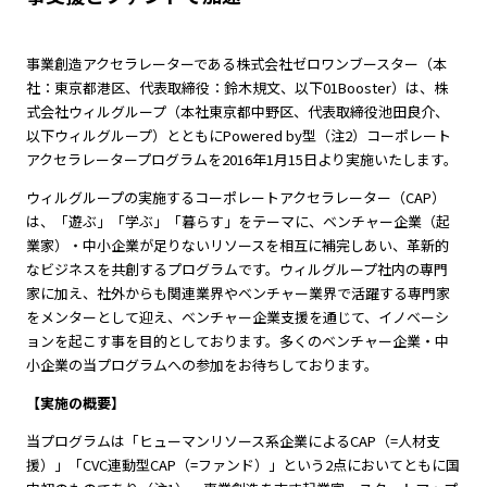
事業創造アクセラレーターである株式会社ゼロワンブースター（本
社：東京都港区、代表取締役：鈴木規文、以下01Booster）は、株
式会社ウィルグループ（本社東京都中野区、代表取締役池田良介、
以下ウィルグループ）とともにPowered by型（注2）コーポレート
アクセラレータープログラムを2016年1月15日より実施いたします。
ウィルグループの実施するコーポレートアクセラレーター（CAP）
は、「遊ぶ」「学ぶ」「暮らす」をテーマに、ベンチャー企業（起
業家）・中小企業が足りないリソースを相互に補完しあい、革新的
なビジネスを共創するプログラムです。ウィルグループ社内の専門
家に加え、社外からも関連業界やベンチャー業界で活躍する専門家
をメンターとして迎え、ベンチャー企業支援を通じて、イノベーシ
ョンを起こす事を目的としております。多くのベンチャー企業・中
小企業の当プログラムへの参加をお待ちしております。
【実施の概要】
当プログラムは「ヒューマンリソース系企業によるCAP（=人材支
援）」「CVC連動型CAP（=ファンド）」という2点においてともに国