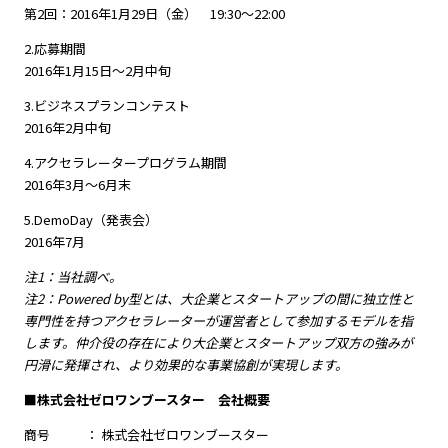
第2回：2016年1月29日（金） 19:30～22:00
2.応募期間
2016年1月15日～2月中旬
3.ビジネスプランコンテスト
2016年2月中旬
4.アクセラレータープログラム期間
2016年3月～6月末
5.DemoDay（発表会）
2016年7月
注1：当社調べ。
注2：Powered by型とは、大企業とスタートアップの間に独立性と
専門性を持つアクセラレーターが運営者として参加するモデルを指
します。仲介役の存在により大企業とスタートアップ双方の強みが
円滑に発揮され、より効果的な事業協創が実現します。
■株式会社ゼロワンブースター 会社概要
商号 ： 株式会社ゼロワンブースター