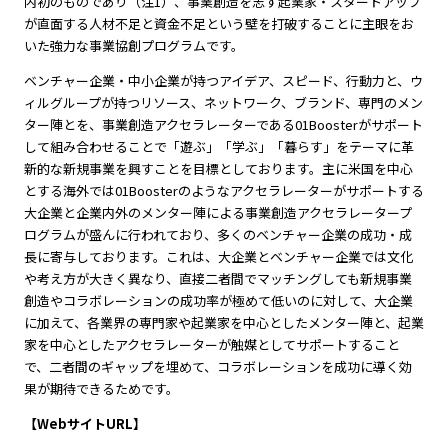
内初のものであり（注1）、事業創造を志す起業家・スタートアップ
が直面する人材不足と資金不足という壁を打破することに主眼をお
いた強力な事業協創プログラムです。
ベンチャー企業・中小企業が持つアイデア、スピード、行動力と、ウ
ィルグループが持つリソース、ネットワーク、ブランド、専門のメン
ター陣とを、事業創造アクセラレーターである01Boosterがサポート
して組み合わせることで「遊ぶ」「学ぶ」「暮らす」をテーマに革
新的な新規事業を興すことを目標としております。主に米国を中心
とする海外では01Boosterのようなアクセラレーターがサポートする
大企業と企業内外のメンター陣による事業創造アクセラレータープ
ログラムが盛んに行われており、多くのベンチャー企業の成功・成
長に寄与しております。これは、大企業とベンチャー企業では文化
や考え方が大きく異なり、直接二者間でマッチングしても新規事業
創造やコラボレーションの成功率が極めて低いのに対して、大企業
に加えて、各業界の専門家や起業家を中心としたメンター陣と、起業
家を中心としたアクセラレーターが触媒としてサポートすること
で、二者間のギャップを埋めて、コラボレーションを成功に導く効
果が期待できるためです。
【WebサイトURL】