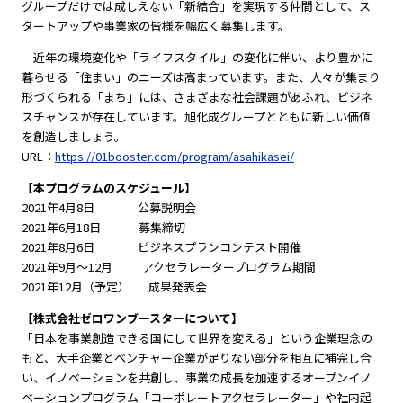
グループだけでは成しえない「新結合」を実現する仲間として、ス
タートアップや事業家の皆様を幅広く募集します。
近年の環境変化や「ライフスタイル」の変化に伴い、より豊かに
暮らせる「住まい」のニーズは高まっています。また、人々が集まり
形づくられる「まち」には、さまざまな社会課題があふれ、ビジネ
スチャンスが存在しています。旭化成グループとともに新しい価値
を創造しましょう。
URL：
https://01booster.com/program/asahikasei/
【本プログラムのスケジュール】
2021年4月8日 公募説明会
2021年6月18日 募集締切
2021年8月6日 ビジネスプランコンテスト開催
2021年9月～12月 アクセラレータープログラム期間
2021年12月（予定） 成果発表会
【株式会社ゼロワンブースターについて】
「日本を事業創造できる国にして世界を変える」という企業理念の
もと、大手企業とベンチャー企業が足りない部分を相互に補完し合
い、イノベーションを共創し、事業の成長を加速するオープンイノ
ベーションプログラム「コーポレートアクセラレーター」や社内起