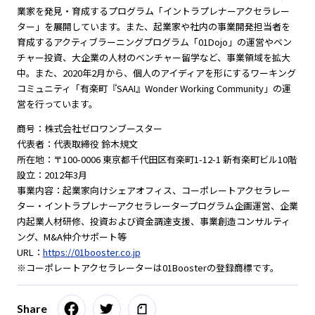
業家を発見・育成するプログラム「イントラプレナーアクセラレー
ター」を展開しています。また、起業家や社内の事業開発担当者を
育成するアクティブラーニングプログラム「01Dojo」の運営やベン
チャー投資、大企業の人材のベンチャー留学など、事業領域を拡大
中。また、2020年2月から、個人のアイディアを形にするワーキング
コミュニティ「有楽町『SAAI』Wonder Working Community」の運
営を行っています。
商号：株式会社ゼロワンブースター
代表者：代表取締役 鈴木規文
所在地：〒100-0006 東京都千代田区有楽町1-12-1 新有楽町ビル10階
設立：2012年3月
事業内容：起業家向けシェアオフィス、コーポレートアクセラレー
ター・イントラプレナーアクセラレータープログラム企画運営、企業
内起業人材研修、投資および資金調達支援、事業創造コンサルティ
ング、M&A仲介サポート等
URL：
https://01booster.co.jp
※コーポレートアクセラレーターは01Boosterの登録商標です。
Share