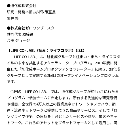
●旭化成株式会社
研究・開発本部 技術政策室長
藤井 修
●株式会社ゼロワンブースター
共同代表 取締役
合田 ジョージ
【LIFE CO-LAB.（読み：ライフコラボ）とは】
「LIFE CO-LAB.」は、旭化成グループと住まい・まち・ライフスタ
イルの未来を共創するアクセラレータープログラム。2019年度に開
催した「旭化成ホームプロダクツアクセラレーター」に続き、旭化成
グループとして実施する2回目のオープンイノベーションプログラム
です。
今回の「LIFE CO-LAB.」では、旭化成グループが約4カ月にわたる
プログラムで参加チームに伴走します。所有する先進的な研究設備
や機器、全世界で4万人以上の従業員ネットワークやノウハウ、調
達・流通ネットワークと提供してきた商品やサービス。そして「ロ
ングライフ住宅」の思想を土台としたサービスや商品、顧客やネッ
トワーク。これらのアセットをプラットフォームとして活用し、同