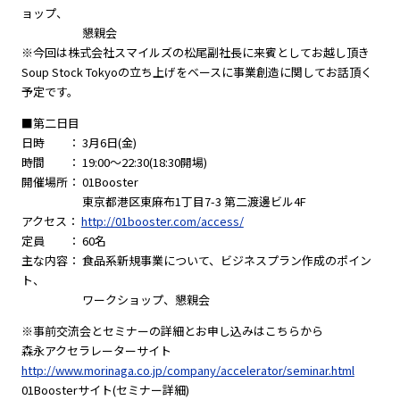
ョップ、
懇親会
※今回は株式会社スマイルズの松尾副社長に来賓としてお越し頂き
Soup Stock Tokyoの立ち上げをベースに事業創造に関してお話頂く
予定です。
■第二日目
日時 ： 3月6日(金)
時間 ： 19:00～22:30(18:30開場)
開催場所： 01Booster
東京都港区東麻布1丁目7-3 第二渡邊ビル4F
アクセス：
http://01booster.com/access/
定員 ： 60名
主な内容： 食品系新規事業について、ビジネスプラン作成のポイン
ト、
ワークショップ、懇親会
※事前交流会とセミナーの詳細とお申し込みはこちらから
森永アクセラレーターサイト
http://www.morinaga.co.jp/company/accelerator/seminar.html
01Boosterサイト(セミナー詳細)