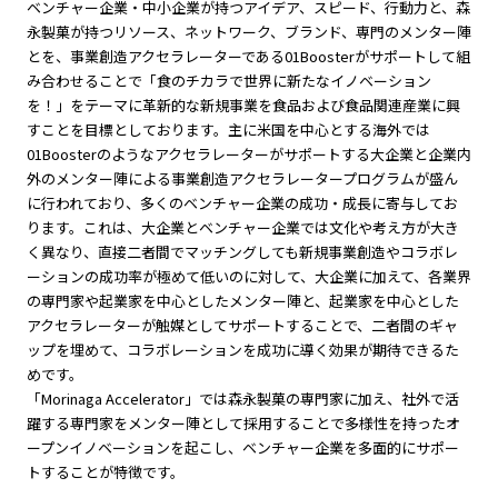
ベンチャー企業・中小企業が持つアイデア、スピード、行動力と、森
永製菓が持つリソース、ネットワーク、ブランド、専門のメンター陣
とを、事業創造アクセラレーターである01Boosterがサポートして組
み合わせることで「食のチカラで世界に新たなイノベーション
を！」をテーマに革新的な新規事業を食品および食品関連産業に興
すことを目標としております。主に米国を中心とする海外では
01Boosterのようなアクセラレーターがサポートする大企業と企業内
外のメンター陣による事業創造アクセラレータープログラムが盛ん
に行われており、多くのベンチャー企業の成功・成長に寄与してお
ります。これは、大企業とベンチャー企業では文化や考え方が大き
く異なり、直接二者間でマッチングしても新規事業創造やコラボレ
ーションの成功率が極めて低いのに対して、大企業に加えて、各業界
の専門家や起業家を中心としたメンター陣と、起業家を中心とした
アクセラレーターが触媒としてサポートすることで、二者間のギャ
ップを埋めて、コラボレーションを成功に導く効果が期待できるた
めです。
「Morinaga Accelerator」では森永製菓の専門家に加え、社外で活
躍する専門家をメンター陣として採用することで多様性を持ったオ
ープンイノベーションを起こし、ベンチャー企業を多面的にサポー
トすることが特徴です。