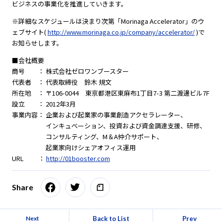
ビジネスの事業化を推進していきます。
※詳細なスケジュールは決まり次第「Morinaga Accelerator」のウ
ェブサイト(
http://www.morinaga.co.jp/company/accelerator/
)で
お知らせします。
■会社概要
商号 ： 株式会社ゼロワンブースター
代表者 ： 代表取締役 鈴木 規文
所在地 ： 〒106-0044 東京都港区東麻布1丁目7-3 第二渡邊ビル7F
設立 ： 2012年3月
事業内容： 企業および起業家の事業創造アクセラレーター、
インキュベーション、投資および資金調達支援、研修、
コンサルティング、M＆A仲介サポート、
起業家向けシェアオフィス運用
URL ：
http://01booster.com
Share
Back to List
Prev
Next