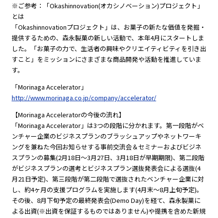
※ご参考：「Okashinnovation(オカシノベーション)プロジェクト」
とは
「Okashinnovationプロジェクト」は、お菓子の新たな価値を発掘・
提供するための、森永製菓の新しい活動で、本年4月にスタートしま
した。「お菓子の力で、生活者の興味やクリエイティビティを引き出
すこと」をミッションにさまざまな商品開発や活動を推進していま
す。
「Morinaga Accelerator」
http://www.morinaga.co.jp/company/accelerator/
【Morinaga Acceleratorの今後の流れ】
「Morinaga Accelerator」は3つの段階に分かれます。第一段階がベ
ンチャー企業のビジネスプランのブラッシュアップやネットワーキ
ングを兼ねた今回お知らせする事前交流会＆セミナーおよびビジネ
スプランの募集(2月18日～3月27日、3月18日が早期期限)、第二段階
がビジネスプランの選考とビジネスプラン選抜発表会による選抜(4
月21日予定)、第三段階が第二段階で選抜されたベンチャー企業に対
し、約4ヶ月の支援プログラムを実施します(4月末～8月上旬予定)。
その後、8月下旬予定の最終発表会(Demo Day)を経て、森永製菓に
よる出資(※出資を保証するものではありません)や提携を含めた新規