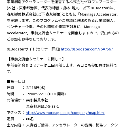
事業創造アクセラレーターを運営する株式会社ゼロワンブースター
(本社：東京都港区、代表取締役：鈴木 規文、以下 01Booster)は、
森永製菓株式会社(以下 森永製菓)とともに「Morinaga Accelerator」
を実施します。このプログラムやご参加に興味のある起業家個人、
ベンチャー企業、その他関連企業等を対象に「Morinaga
Accelerator」事前交流会＆セミナーを開催しますので、沢山の方の
ご参加をお待ちしております。
01Boosterサイト(セミナー詳細)
http://01booster.com/?p=7567
【事前交流会＆セミナーに関して】
事前交流会＆セミナーは二回開催します。両日とも参加費は無料で
す。
■第一日目
日時 ： 2月18日(水)
時間 ： 19:00～22:00(18:30開場)
開催場所： 森永製菓本社
東京都港区芝5-33-1
アクセス：
http://www.morinaga.co.jp/company/map.html
定員 ： 80名
主な内容： 来賓者ご講演、アクセラレーターの説明、簡易ワークシ